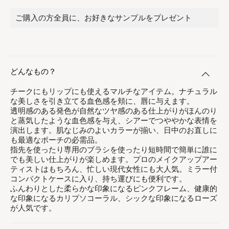
ご購入の方全員に、お好きなサンプルをプレゼント
どんなもの？
チークにもリップにも使えるマルチなアイテム。​ナチュラル
な美しさを引き立てる血色感を頬に、唇に与えます。
透明感のある発色が自然なツヤ感のある仕上がりがほんのり
と蒸気したような血色感を与え、シアーでつややかな表情を
演出します。肌なじみのよいカラーが揃い、⽇中のお直しに
も最適なポーチの必需品。
指先を使ったり専用のブラシを使ったり短時間で簡単に誰に
でも美しい仕上がりが楽しめます。プロのメイクアップアー
ティストはもちろん、忙しい現代女性にも大人気。ミラー付
コンパクトケースに入り、持ち運びにも便利です。
ふんわりとした柔らかな印象になるピンクフレーム、健康的
な印象になるカリプソコーラル、​シックな印象になるローズ
が人気です。