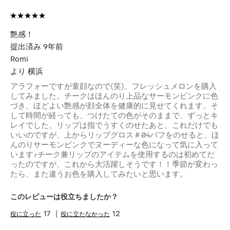
艶感！
提出済み
9年前
Romi
より
横浜
アラフォーですが童顔なので(笑)、フレッシュメロンを購入
してみました。チークはほんのり上品なサーモンピンクに色
づき、ほどよい艶感が顔全体を健康的に見せてくれます。そ
して時間が経っても、つけたての色がそのままで、ずっとキ
レイでした。リップは指でうすくのせたあと、これだけでも
いいのですが、上からリップグロス＃04バフをのせると、ほ
んのりサーモンピンクでヌーディーな色になって気に入って
います♪チーク兼リップのアイテムを使用するのは初めてだ
ったのですが、これから大活躍しそうです！！季節が変わっ
たら、また違うお色を購入してみたいと思います。
このレビューは役立ちましたか？
17
12