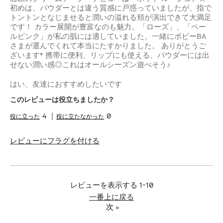
初めは、パウダーとは違う質感に戸惑っていましたが、指で
トントンとなじませると潤いの溢れる頬が演出できて大満足
です！ カラー展開が豊富なのも魅力。「ローズ」、「ペー
ルピンク」が私の肌には適していました。一緒にボビーBA
さまが選んでくれて本当にたすかりました。 ありがとうご
ざいます* 携帯に便利、リップにも使える、パウダーには出
せない潤い感◎これはオールシーズン遊べそう♪
はい、友達におすすめしたいです
このレビューは役立ちましたか？
4
0
レビューにフラグを付ける
レビューを表示する
1-10
一番上に戻る
次
»