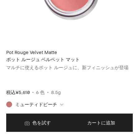
Pot Rouge Velvet Matte
Bl
ポット ルージュ ベルベット マット
ブ
新
マルチに使えるポット ルージュに、新フィニッシュが登場
新
税込
¥5,610
6 色
8.5g
税
ミューティドピーチ
色を試す
カートに追加