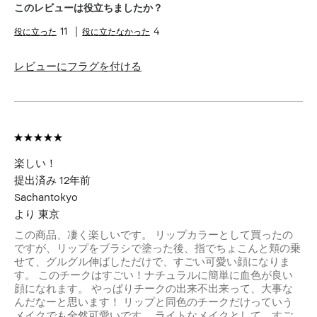
このレビューは役立ちましたか？
11
4
レビューにフラグを付ける
楽しい！
提出済み
12年前
Sachantokyo
より
東京
この商品、凄く楽しいです。 リップカラーとして買ったの
ですが、リップをブラシで塗った後、指でちょこんと頬の乗
せて、グルグル伸ばしただけで、すごい可愛い顔になりま
す。 このチークはすごい！ナチュラルに簡単に血色が良い
顔になれます。 やっぱりチークの出来不出来って、大事な
んだなーと思います！ リップと同色のチークだけっていう
メイクでも全然可愛いです。 ライトなメイクとして、すご