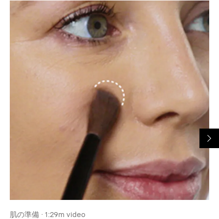
肌の準備 · 1:29m video
肌の