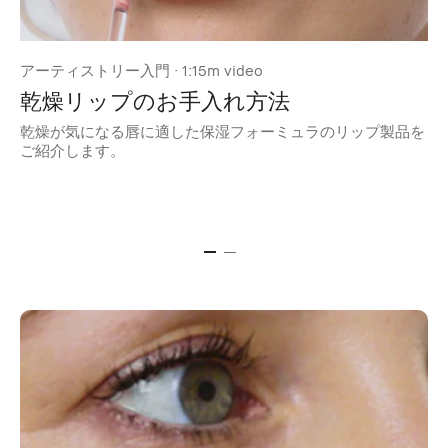
アーティストリー入門 · 1:15m video
Ge
乾燥リップのお手入れ方法
乾燥が気になる唇に適した保湿フォーミュラのリップ製品を
ご紹介します。
唇
ー
テ