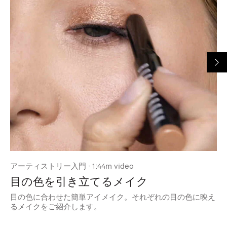
アーティストリー入門 · 1:44m video
ア
目の色を引き立てるメイク
目の色に合わせた簡単アイメイク。それぞれの目の色に映え
は
るメイクをご紹介します。
す