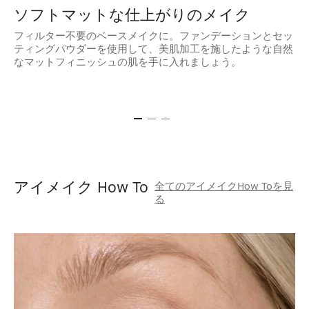
ソフトマットな仕上がりのメイク
フィルター不要のベースメイクに。ファンデーションとセッ
ティングパウダーを使用して、美肌加工を施したような自然
時
なマットフィニッシュの肌を手に入れましょう。
ー
早
アイメイク How To
全てのアイメイクHow Toを見
る