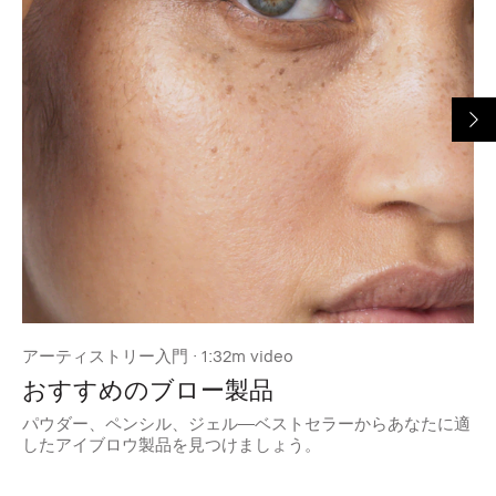
アーティストリー入門 · 1:32m video
ア
おすすめのブロー製品
パウダー、ペンシル、ジェル―ベストセラーからあなたに適
あ
したアイブロウ製品を見つけましょう。
ヒ