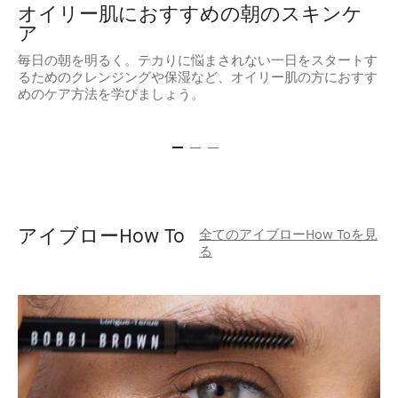
オイリー肌におすすめの朝のスキンケ
ア
毎日の朝を明るく。テカりに悩まされない一日をスタートす
夜
るためのクレンジングや保湿など、オイリー肌の方におすす
を
めのケア方法を学びましょう。
アイブローHow To
全てのアイブローHow Toを見
る