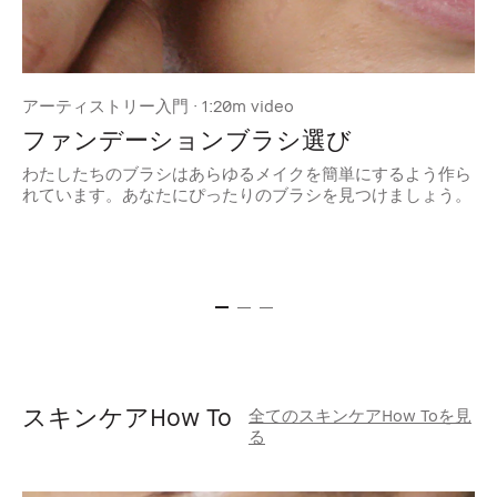
アーティストリー入門 · 1:20m video
ア
ファンデーションブラシ選び
わたしたちのブラシはあらゆるメイクを簡単にするよう作ら
い
れています。あなたにぴったりのブラシを見つけましょう。
準
で
スキンケアHow To
全てのスキンケアHow Toを見
る