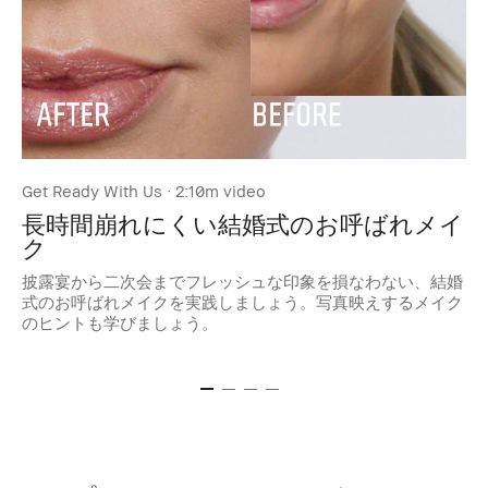
Get Ready With Us · 2:10m video
肌の
長時間崩れにくい結婚式のお呼ばれメイ
ク
披露宴から二次会までフレッシュな印象を損なわない、結婚
正
式のお呼ばれメイクを実践しましょう。写真映えするメイク
に
のヒントも学びましょう。
ス