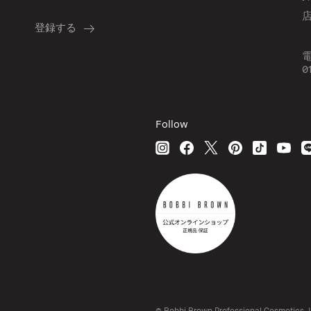
0
Follow
© Bobbi Brown Professional Cosmetics, In