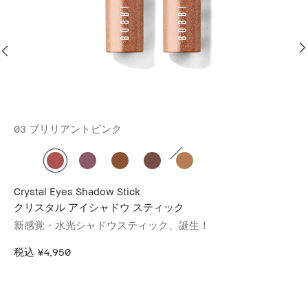
03 ブリリアントピンク
2
Crystal Eyes Shadow Stick
Ex
クリスタル アイシャドウ スティック
エ
新感覚・水光シャドウスティック、誕生！
「
場​
税込
¥4,950
税