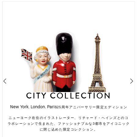
CITY COLLECTION
New York. London. Paris
25周年アニバーサリー限定エディション
クールでエフォートレスなニューヨーカーからインスパイアされ
ニューヨーク在住のイラストレーター、リチャード・ヘインズとのコ
た、ボビイらしいルックに。
ラボレーションで生まれた、ファッショナブルな3都市をアイコニック
ロンドン子のような、洗練されたこなれ感を叶えるロンドンシリー
シックな目元に、ポップなチークでパリジェンヌのような甘さをプ
に閉じ込めた限定コレクション。
ズ。
ラス。
詳しくはこちら