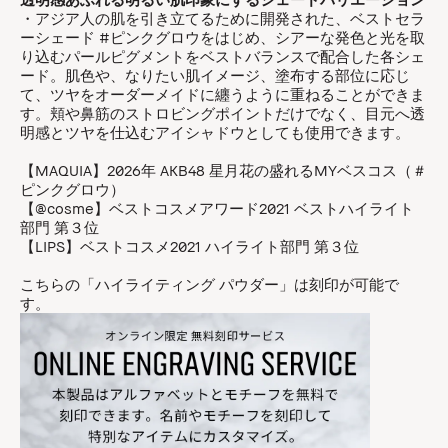
・アジア人の肌を引き立てるために開発された、ベストセラ
ーシェード #ピンクグロウをはじめ、シアーな発色と光を取
り込むパールピグメントをベストバランスで配合した各シェ
ード。肌色や、なりたい肌イメージ、塗布する部位に応じ
て、ツヤをオーダーメイドに纏うように重ねることができま
す。頬や鼻筋のストロビングポイントだけでなく、目元へ透
明感とツヤを仕込むアイシャドウとしても使用できます。
【MAQUIA】2026年 AKB48 星月花の盛れるMYベスコス（＃
ピンクグロウ）
【@cosme】ベストコスメアワード2021 ベストハイライト
部門 第３位
【LIPS】ベストコスメ2021 ハイライト部門 第３位
こちらの「ハイライティング パウダー」は刻印が可能で
す。