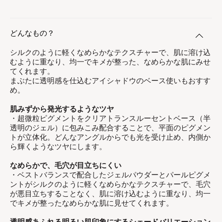
どんなもの？
シルクのように軽くなめらかなテクスチャーで、肌に溶け込
むように重なり、均一でキメが整った、なめらかな肌にみせ
てくれます。
まぶたに透明感を仕込むアイシャドウのベース使いもおすす
め。
肌みずから発光するようなツヤ
・超微粒ピグメントをクリアトランスルーセントベース（半
透明のジェル）に包みこみ配合することで、平⾯のピグメン
トが⽴体化。どんなアングルからでも光を受け⽌め、内側か
ら輝くようなツヤにします。
なめらかで、⽑⽳が目⽴ちにくい
・ベストバランスで配合したジェルパウダーとパールピグメ
ントがシルクのように軽くなめらかなテクスチャーで、⽑⽳
が悪目⽴ちすることなく、肌に溶け込むように重なり、均⼀
でキメが整ったなめらかな肌に⾒せてくれます。
透明感あふれる明るい肌印象にするシェードバリエーション