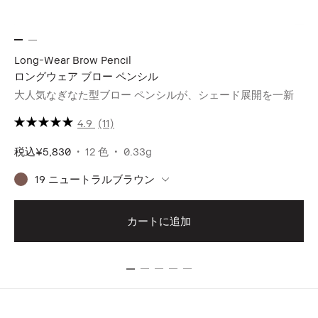
Long-Wear Brow Pencil
In
ロングウェア ブロー ペンシル
イ
大人気なぎなた型ブロー ペンシルが、シェード展開を一新
ツ
ー。
4.9
(11)
税込
¥5,830
12 色
0.33g
税
19 ニュートラルブラウン
カートに追加