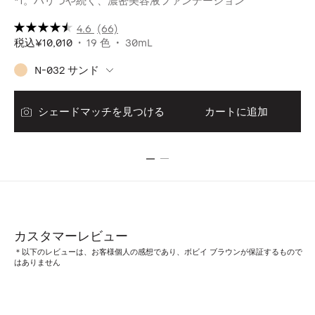
*1。ハリつや続く、濃密美容液ファンデーション
4.6
(66)
税込
¥10,010
19 色
30mL
税
N-032 サンド
シェードマッチを見つける
カートに追加
カスタマーレビュー
＊以下のレビューは、お客様個人の感想であり、ボビイ ブラウンが保証するもので
はありません