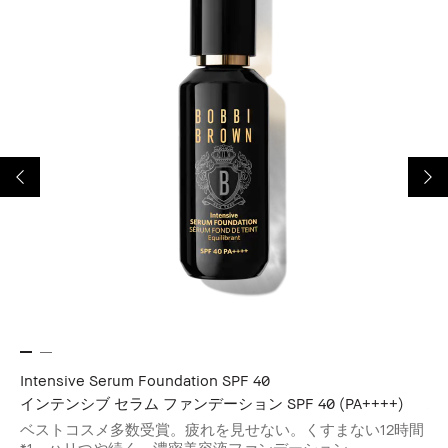
Intensive Serum Foundation SPF 40
Hi
インテンシブ セラム ファンデーション SPF 40 (PA++++)
ハ
ベストコスメ多数受賞。疲れを見せない。くすまない12時間
パ