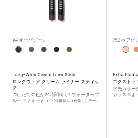
04 オーバジーン
752 ベアピ
Long-Wear Cream Liner Stick
Extra Plum
ロングウェア クリーム ライナー スティッ
エクストラ 
ク
⽔光カラー
つけたての⾊が24時間続く* ウォータープ
ガラスのよ
ルーフフォーミュラ
らします
*
化粧持ち（⾊落ち）データ
取得済み。（当社調べ。効果には個⼈差がありま
す。）