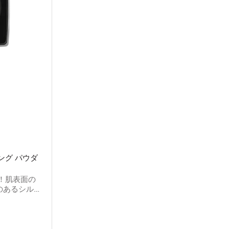
ング パウダ
！肌表面の
のあるシルク