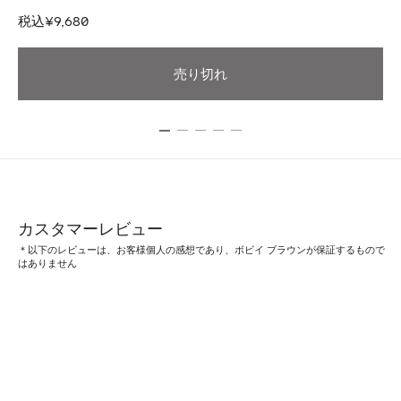
税
税込
¥9,680
売り切れ
カスタマーレビュー
＊以下のレビューは、お客様個人の感想であり、ボビイ ブラウンが保証するもので
はありません