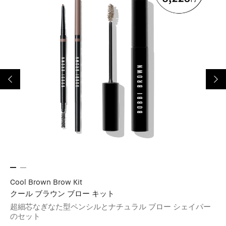
Cool Brown Brow Kit
Ne
クール ブラウン ブロー キット
ニ
超細芯なぎなた型ペンシルとナチュラル ブロー シェイパー
超
のセット
の