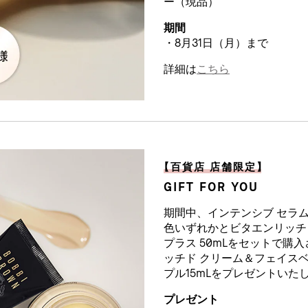
ー（現品）
期間
・8月31日（月）まで
詳細は
こちら
【
百貨店 店舗限定
】
GIFT FOR YOU
期間中、インテンシブ セラム
色いずれかとビタエンリッチ
プラス 50mLをセットで購
ッチド クリーム＆フェイスベ
プル15mLをプレゼントいた
プレゼント