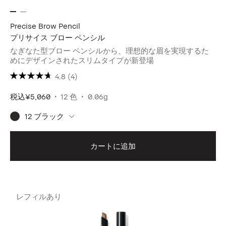
Precise Brow Pencil
プリサイス ブロー ペンシル
なぎなた型ブロー ペンシルから、理想的な眉を実現するた
めにデザインされたスリムタイプが新登場
4.8
(4)
税込
¥5,060
12 色
0.06g
12 ブラック
カートに追加
レフィルあり