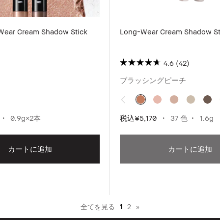
Wear Cream Shadow Stick
Long-Wear Cream Shadow St
4.6
(42)
ブラッシングピーチ
0.9g×2本
税込
¥5,170
37 色
1.6g
カートに追加
カートに追加
全てを見る
1
2
»