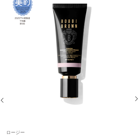
ロージー
W