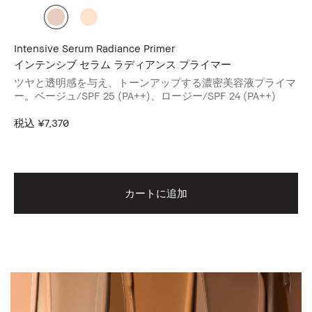
Intensive Serum Radiance Primer
We
インテンシブ セラム ラディアンス プライマー
ウ
ツヤと透明感を与え、トーンアップする濃密美容液プライマ
ロ
ァン
ー。ベージュ/SPF 25 (PA++)、ロージー/SPF 24 (PA++)
チ
税込
¥7,370
税
カートに追加